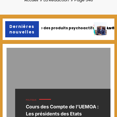
Dernières
uits psychoactifs : Le gouvernement appelle à la responsab
Le Conseil des ministres adopte de
nouvelles
POLITIQUE
Cours des Compte de l’UEMOA :
Les présidents des Etats