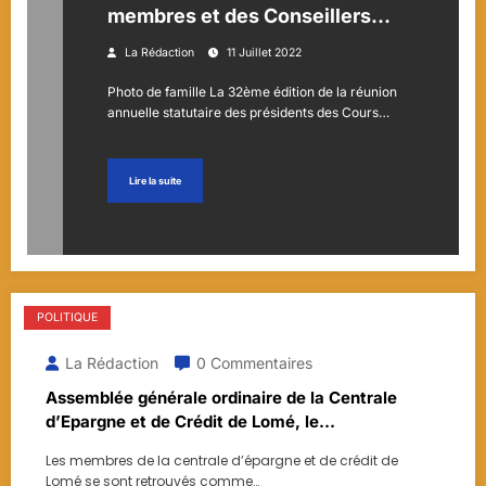
membres et des Conseillers
étaient réunion à Lomé
La Rédaction
11 Juillet 2022
Photo de famille La 32ème édition de la réunion
annuelle statutaire des présidents des Cours…
Lire la suite
POLITIQUE
La Rédaction
0 Commentaires
Assemblée générale ordinaire de la Centrale
d’Epargne et de Crédit de Lomé, le
relèvement économique de ses membres
Les membres de la centrale d’épargne et de crédit de
comme défi de l’heure
Lomé se sont retrouvés comme…