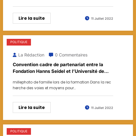
Lire la suite
11 Juillet 2022
POLITIQUE
La Rédaction
0 Commentaires
Convention cadre de partenariat entre la
Fondation Hanns Seidel et l’Université de
Lomé, l’insertion des jeunes diplômés de
millephoto de famille lors de la formation Dans la rec
l’enseignement supérieur au centre des
herche des voies et moyens pour…
préoccupations
Lire la suite
11 Juillet 2022
POLITIQUE