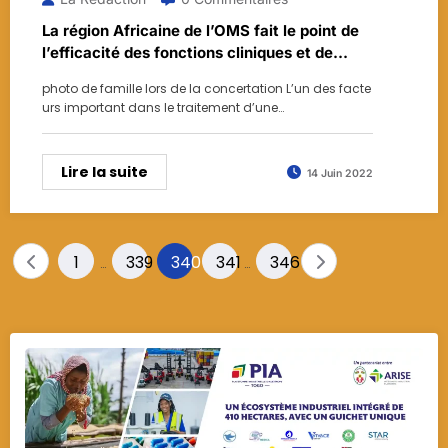
La région Africaine de l’OMS fait le point de
l’efficacité des fonctions cliniques et de
santé publique avec les services et
photo de famille lors de la concertation L’un des facte
directions de laboratoires à Lomé
urs important dans le traitement d’une…
Lire la suite
14 Juin 2022
Pagination
1
339
340
341
346
…
…
des
publications