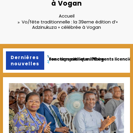
à Vogan
Accueil
Vo/fête traditionnelle : la 39eme édition d’«
Adzinukuza » célébrée à Vogan
Dernières
ts licenciés pour fraude et faux diplômes
Agropole de Kara : Anakoma B
nouvelles