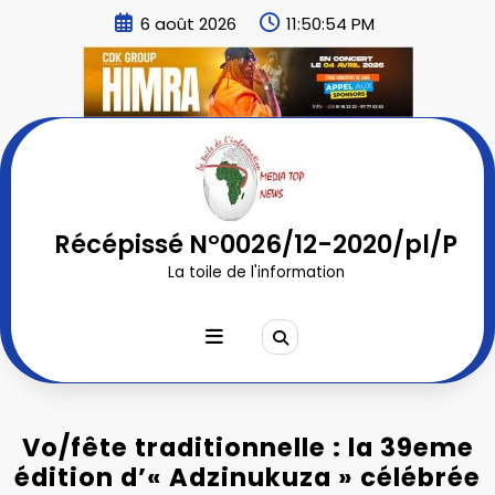
Aller
6 août 2026
11:50:56 PM
au
contenu
Récépissé N°0026/12-2020/pl/P
La toile de l'information
Vo/fête traditionnelle : la 39eme
édition d’« Adzinukuza » célébrée