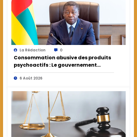
La Rédaction
0
Consommation abusive des produits
psychoactifs : Le gouvernement
appelle à la responsabilité face à une
6 Août 2026
menace de santé publique