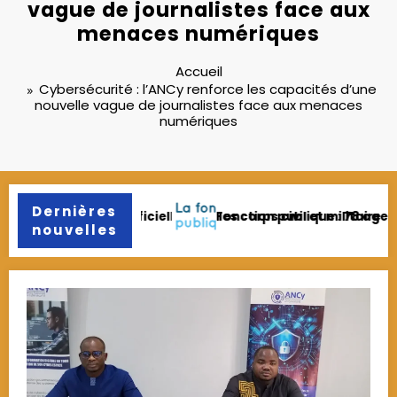
vague de journalistes face aux
menaces numériques
Accueil
Cybersécurité : l’ANCy renforce les capacités d’une
nouvelle vague de journalistes face aux menaces
numériques
Dernières
litaire
: 78 agents licenciés pour fraude et faux diplômes
Agropole de Kara : A
nouvelles