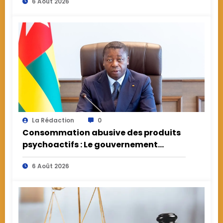
6 Août 2026
La Rédaction
0
Consommation abusive des produits
psychoactifs : Le gouvernement
appelle à la responsabilité face à une
6 Août 2026
menace de santé publique