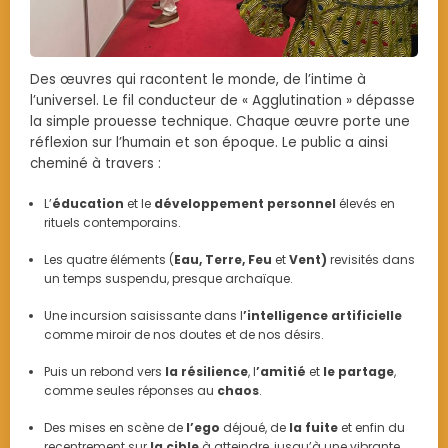
Des œuvres qui racontent le monde, de l’intime à
l’universel. Le fil conducteur de « Agglutination » dépasse
la simple prouesse technique. Chaque œuvre porte une
réflexion sur l’humain et son époque. Le public a ainsi
cheminé à travers :
L’
éducation
et le
développement personnel
élevés en
rituels contemporains.
Les quatre éléments (
Eau, Terre, Feu
et
Vent)
revisités dans
un temps suspendu, presque archaïque.
Une incursion saisissante dans l
’intelligence artificielle
comme miroir de nos doutes et de nos désirs.
Puis un rebond vers
la résilience
, l
’amitié
et
le partage
,
comme seules réponses au
chaos
.
Des mises en scène de
l’ego
déjoué, de
la fuite
et enfin du
recentrement sur
la cible
à atteindre, jusqu’à une vibrante