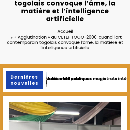
togolais convoque l’âme, la
matière et l’intelligence
artificielle
Accueil
« Agglutination » au CETEF TOGO-2000: quand l’art
contemporain togolais convoque l’âme, la matière et
l’intelligence artificielle
Dernières
 officiellement les corps civil et militaire
Fonction publique : 78 agents licenciés pour
nouvelles