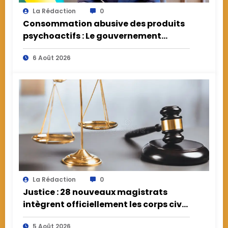
La Rédaction
0
Consommation abusive des produits
psychoactifs : Le gouvernement
appelle à la responsabilité face à une
6 Août 2026
menace de santé publique
La Rédaction
0
Justice : 28 nouveaux magistrats
intègrent officiellement les corps civil
et militaire
5 Août 2026