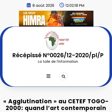
Aller
8 août 2026
12:02:20 PM
au
contenu
Récépissé N°0026/12-2020/pl/P
La toile de l'information
« Agglutination » au CETEF TOGO-
2000: quand l’art contemporain