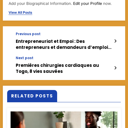
Add your Biographical Information.
Edit your Profile
now.
View All Posts
Previous post
Entrepreneuriat et Empoi : Des
entrepreneurs et demandeurs d’emploi
réunis à Kara pour le forum de l’inclusion
Next post
économique des jeunes
Premières chirurgies cardiaques au
Togo, 8 vies sauvées
RELATED POSTS