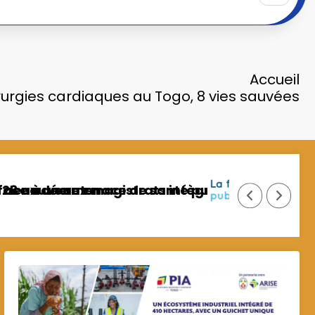
Accueil
rurgies cardiaques au Togo, 8 vies sauvées
s civil et militaire
 78 agents licenciés pour fraude et faux diplô
Agropole de Kara : 