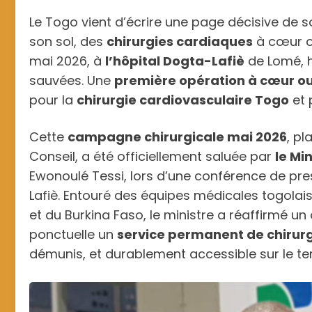
Le Togo vient d’écrire une page décisive de so
son sol, des
chirurgies cardiaques
à cœur ou
mai 2026, à
l’hôpital Dogta-Lafiè
de Lomé, hu
sauvées. Une
première opération à cœur o
pour la
chirurgie cardiovasculaire Togo
et 
Cette
campagne chirurgicale mai 2026
, p
Conseil, a été officiellement saluée par
le Mi
Ewonoulé Tessi, lors d’une conférence de pres
Lafiè. Entouré des équipes médicales togolai
et du Burkina Faso, le ministre a réaffirmé un o
ponctuelle un
service permanent de chirur
démunis, et durablement accessible sur le terr