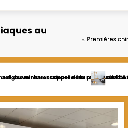
diaques au
Premières chi
une menace de santé publique
écrets
eaux magistrats intègrent officiellement les corp
Fonction publique :