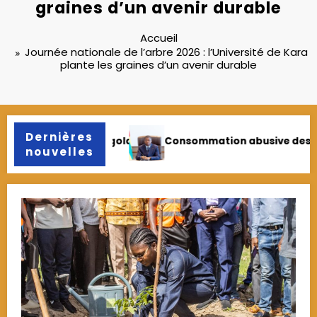
graines d’un avenir durable
Accueil
Journée nationale de l’arbre 2026 : l’Université de Kara
plante les graines d’un avenir durable
Dernières
es produits psychoactifs : Le gouvernement appelle à la re
Le Conseil des ministres a
nouvelles