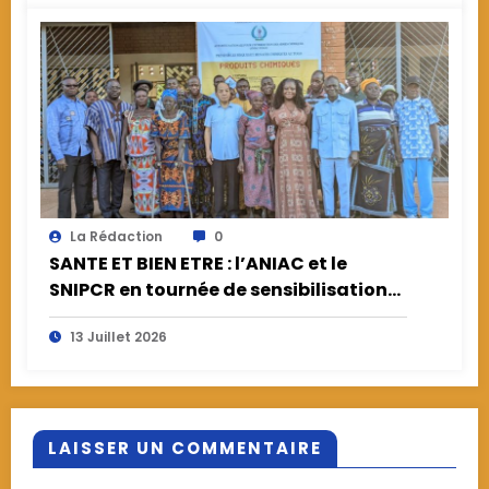
La Rédaction
0
SANTE ET BIEN ETRE : l’ANIAC et le
SNIPCR en tournée de sensibilisation
sur les risques de l’utilisation des
13 Juillet 2026
produits chimiques couplée de dons
des vivres dans la région de la Kara.
LAISSER UN COMMENTAIRE