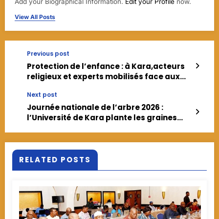
Add your Biographical Information.
Edit your Profile
now.
View All Posts
Previous post
Protection de l’enfance : à Kara,acteurs
religieux et experts mobilisés face aux
défis du numérique sur la santé mentale
Next post
des jeunes
Journée nationale de l’arbre 2026 :
l’Université de Kara plante les graines
d’un avenir durable
RELATED POSTS