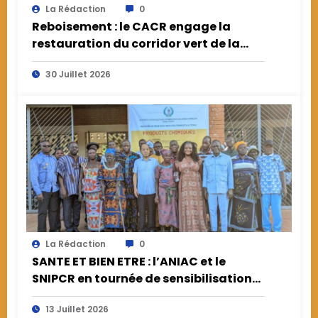
La Rédaction
0
Reboisement : le CACR engage la
restauration du corridor vert de la
Kozah
30 Juillet 2026
La Rédaction
0
SANTE ET BIEN ETRE : l’ANIAC et le
SNIPCR en tournée de sensibilisation
sur les risques de l’utilisation des
13 Juillet 2026
produits chimiques couplée de dons