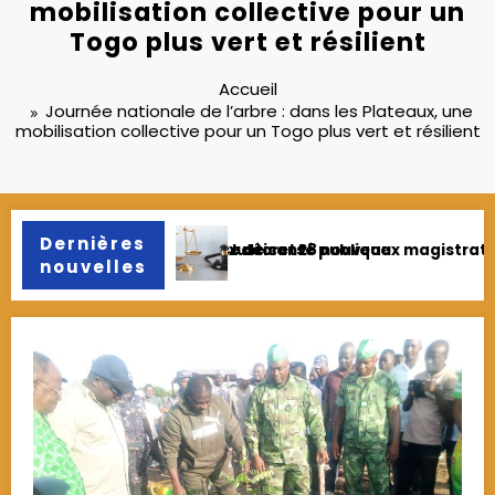
mobilisation collective pour un
Togo plus vert et résilient
Accueil
Journée nationale de l’arbre : dans les Plateaux, une
mobilisation collective pour un Togo plus vert et résilient
Dernières
strats intègrent officiellement les corps civil et militaire
Fonction publique : 78 agent
nouvelles