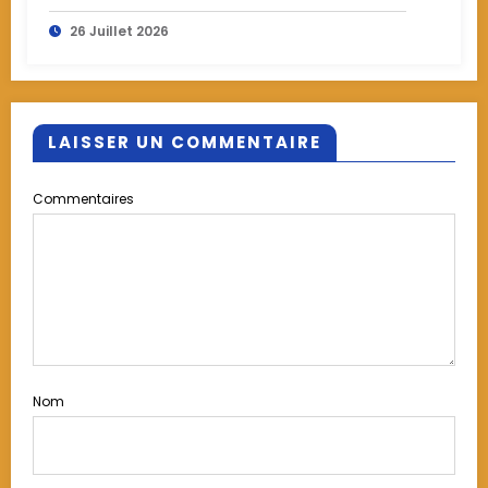
juriste togolais au sommet de la
26 Juillet 2026
justice communautaire
LAISSER UN COMMENTAIRE
Commentaires
Nom