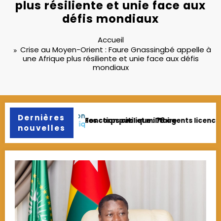
plus résiliente et unie face aux
défis mondiaux
Accueil
Crise au Moyen-Orient : Faure Gnassingbé appelle à
une Afrique plus résiliente et unie face aux défis
mondiaux
Dernières
és pour fraude et faux diplômes
Agropole de Kara : Anakoma Bikpéta pr
nouvelles