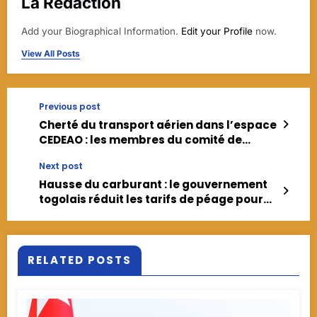
La Rédaction
Add your Biographical Information.
Edit your Profile
now.
View All Posts
Previous post
Cherté du transport aérien dans l’espace
CEDEAO : les membres du comité de
supervision échangent sur la réduction
Next post
des redevances
Hausse du carburant : le gouvernement
togolais réduit les tarifs de péage pour
alléger les charges
RELATED POSTS